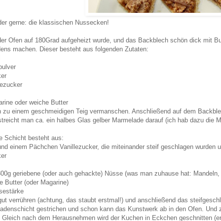
er gerne: die klassischen Nussecken!
r Ofen auf 180Grad aufgeheizt wurde, und das Backblech schön dick mit Bu
ns machen. Dieser besteht aus folgenden Zutaten:
l
ulver
ker
lezucker
rine oder weiche Butter
n zu einem geschmeidigen Teig vermanschen. Anschließend auf dem Backblec
streicht man ca. ein halbes Glas gelber Marmelade darauf (ich hab dazu di
e Schicht besteht aus:
und einem Pächchen Vanillezucker, die miteinander steif geschlagen wurden u
ker
300g geriebene (oder auch gehackte) Nüsse (was man zuhause hat: Mandeln,
e Butter (oder Magarine)
sestärke
 gut verrühren (achtung, das staubt erstmal!) und anschließend das steifgesc
adenschicht gestrichen und schon kann das Kunstwerk ab in den Ofen. Und z
 Gleich nach dem Herausnehmen wird der Kuchen in Eckchen geschnitten (erst h