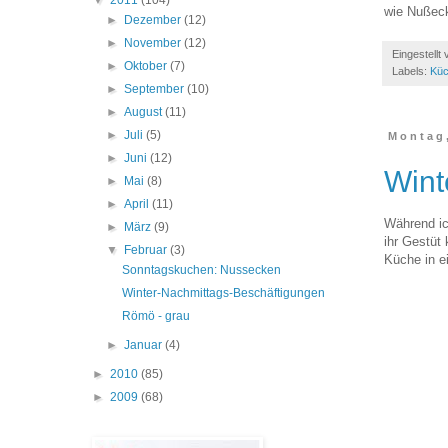
▼
2011
(104)
wie Nußeck
►
Dezember
(12)
►
November
(12)
Eingestellt
►
Oktober
(7)
Labels:
Kü
►
September
(10)
►
August
(11)
►
Juli
(5)
Montag,
►
Juni
(12)
Wint
►
Mai
(8)
►
April
(11)
Während ic
►
März
(9)
ihr Gestüt
▼
Februar
(3)
Küche in e
Sonntagskuchen: Nussecken
Winter-Nachmittags-Beschäftigungen
Römö - grau
►
Januar
(4)
►
2010
(85)
►
2009
(68)