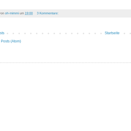
 von
oh-mimmi
um
19:00
3 Kommentare:
sts
Startseite
n
Posts (Atom)