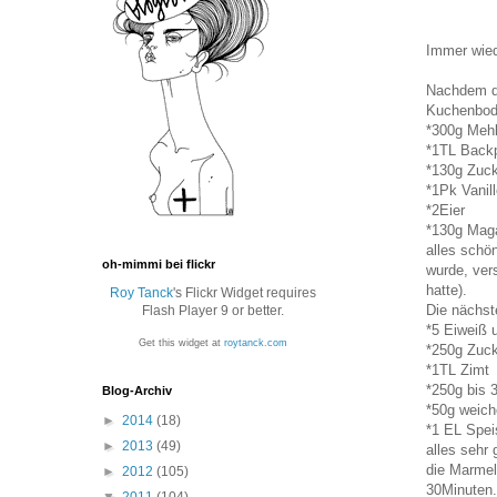
Immer wied
Nachdem de
Kuchenbode
*300g Meh
*1TL Backp
*130g Zuc
*1Pk Vanil
*2Eier
*130g Maga
alles schö
oh-mimmi bei flickr
wurde, ver
hatte).
Roy Tanck
's Flickr Widget requires
Die nächst
Flash Player 9 or better.
*5 Eiweiß 
Get this widget at
roytanck.com
*250g Zuc
*1TL Zimt
*250g bis 
Blog-Archiv
*50g weich
►
2014
(18)
*1 EL Spei
►
2013
(49)
alles sehr
die Marmel
►
2012
(105)
30Minuten.