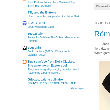
Free Pattern Friday: Jace Swimsuit Top /
Bikini Top for Adults
Eingestellt
Tilly and the Buttons
How to sew the box pleat on the Frida Shirt
Sonntag
LLADYBIRD
2025 Workshop Dates
Römö
zuzsastyle
Peran RNG dalam Slot Online: Mengapa Ini
Penting?
Lange 
souvenirs
Teil, das 
Joulu Lapissa (2022) / Christmas in
Wintergard
Lapland (2022)
But it can't be from Dolly Clackett.
She gave me an Easter egg!
They say every day's a gift, but why does it
have to be a pair of socks?
Griottes, palette culinaire
NOUVELLE COLLECTION MUSKHANE
Alle anzeigen